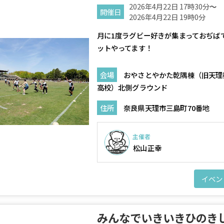
2026年4月22日 17時30分
～
開催日
2026年4月22日 19時0分
月に1度ラグビー好きが集まっておぢば
ットやってます！
会場
おやさとやかた乾隅棟（旧天理
高校）北側グラウンド
住所
奈良県天理市三島町70番地
主催者
松山正幸
イベン
みんなでいきいきひのき