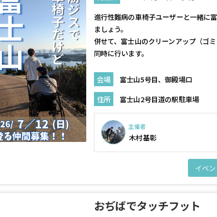
進行性難病の車椅子ユーザーと一緒に
ましょう。
併せて、富士山のクリーンアップ（ゴミ
同時に行います。
会場
富士山5号目、御殿場口
住所
富士山2号目道の駅駐車場
主催者
木村基彰
イベン
おぢばでタッチフット