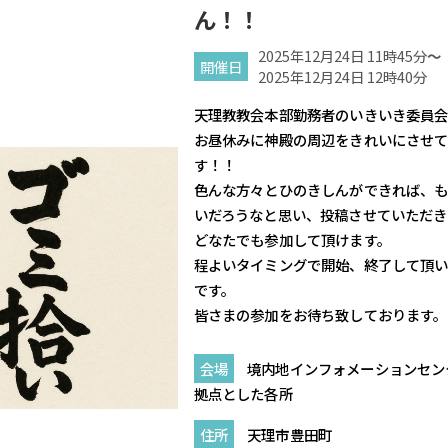
ん！！
2025年12月24日 11時45分
～
開催日
2025年12月24日 12時40分
天理教教会本部勤務者のいきいき委員
お昼休みに神殿の周辺をきれいにさせ
す！！
色んな方々とひのきしんができれば、
いだろうなと思い、投稿させていただき
どなたでも参加して頂けます。
程よいタイミングで開始、終了して頂
です。
皆さまの参加をお待ち致しております。
会場
境内地インフォメーションセン
拠点とした各所
住所
天理市豊田町