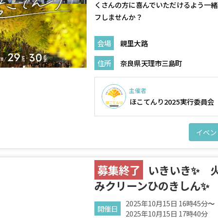
くさんの方に喜んでいただけるよう一緒
フしませんか？
会場
親里大路
住所
奈良県天理市三島町
主催者
ほこてんり2025実行委員会
イベン
募集終了
いきいき✨ 
みクリーンひのきしん✨
2025年10月15日 16時45分
～
開催日
2025年10月15日 17時40分