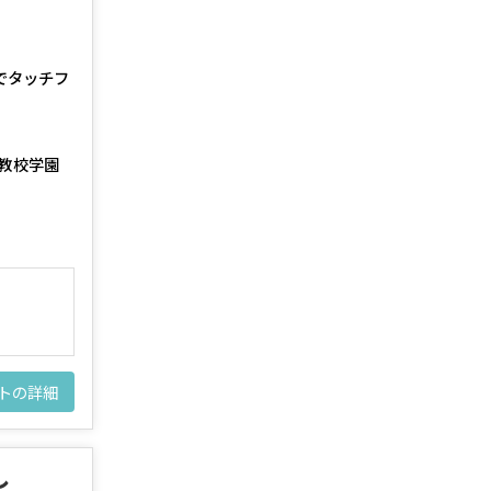
でタッチフ
教校学園
トの詳細
し