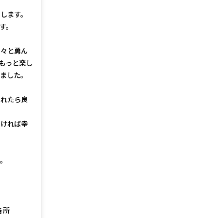
します。
す。
！
方々と勇ん
もっと楽し
ました。
めれたら良
頂ければ幸
。
各所