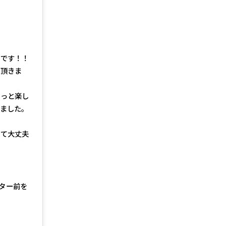
会です！！
て頂きま
もっと楽し
ました。
いて大丈夫
ター前を