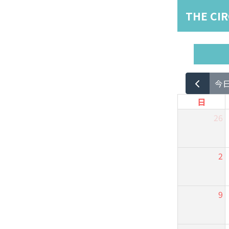
THE CI
今
日
26
2
9