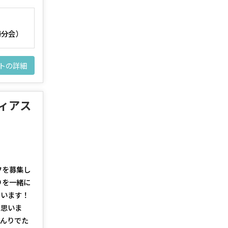
勢分会）
トの詳細
ティアス
フを募集し
りを一緒に
ています！
と思いま
んりでた