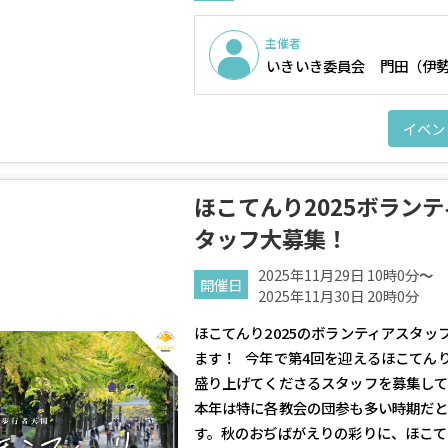
主催者
いきいき委員会 門田（伊
イベン
ほこてんり2025ボラン
タッフ大募集！
2025年11月29日 10時0分
～
開催日
2025年11月30日 20時0分
ほこてんり2025のボランティアスタッ
ます！ 今年で第4回を迎えるほこてん
盛り上げてくださるスタッフを募集し
本年は特に各教会の団参も多い時期だ
す。秋のおぢばがえりの彩りに、ほこて